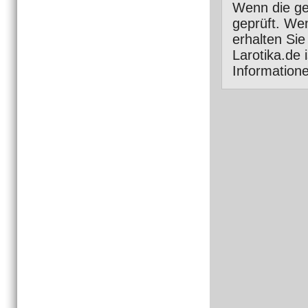
Wenn die ge
geprüft. Wen
erhalten Si
Larotika.de
Information